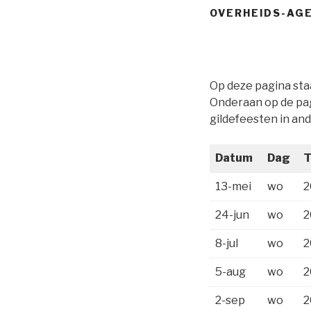
OVERHEIDS-AG
Op deze pagina st
Onderaan op de pa
gildefeesten in an
Datum
Dag
T
13-mei
wo
2
24-jun
wo
2
8-jul
wo
2
5-aug
wo
2
2-sep
wo
2