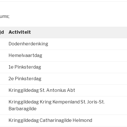
tums;
jd
Activiteit
Dodenherdenking
Hemelvaartdag
1e Pinksterdag
2e Pinksterdag
Kringgildedag St. Antonius Abt
Kringgildedag Kring Kempenland St. Joris-St.
Barbaragilde
Kringgildedag Catharinagilde Helmond