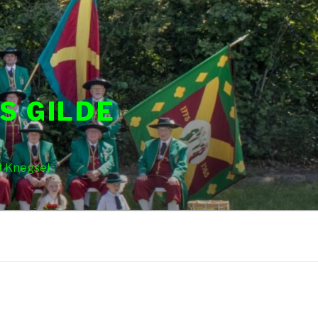
S GILDE
t Knegsel