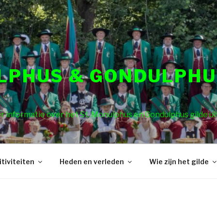
ULPHUS & GONDULPHU
 informatie over het St. Monulphus en Gondulphus gilde ui
itiviteiten
Heden en verleden
Wie zijn het gilde