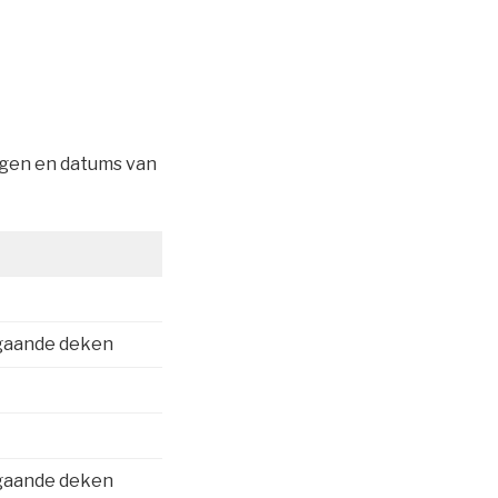
agen en datums van
gaande deken
gaande deken