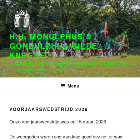
Naar
de
inhoud
springen
H.H. MONULPHUS &
GONDULPHUS GILDE
KNEGSEL
Scroll naar beneden voor meer informatie over het St. Monulphus
en Gondulphus gilde uit Knegsel
Menu
VOORJAARSWEDSTRIJD 2026
Onze voorjaarswedstrijd was op 15 maart 2026.
De weergoden waren ons vandaag goed gezind, er was