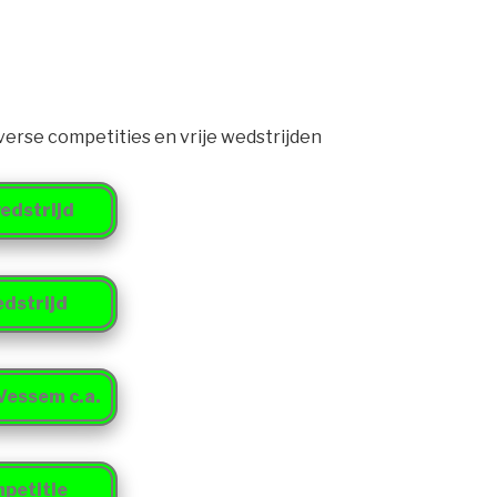
verse competities en vrije wedstrijden
edstrijd
dstrijd
essem c.a.
petitie