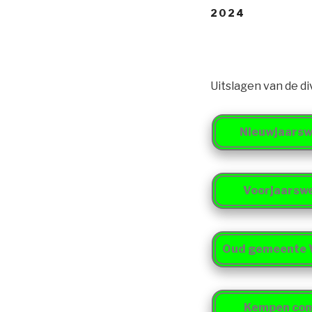
2024
Uitslagen van de di
Nieuwjaarsw
Voorjaarswe
Oud gemeente V
Kempen com