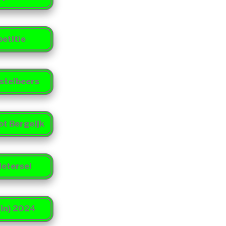
etitie
stelbeers
ot Bergeijk
Netersel
in) 2024