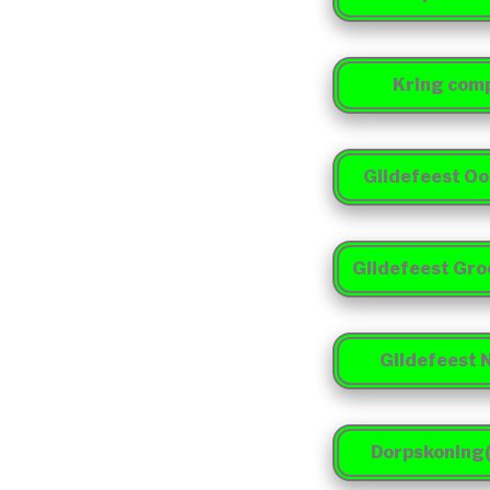
Kring comp
Gildefeest Oo
Gildefeest Gro
Gildefeest 
Dorpskoning(