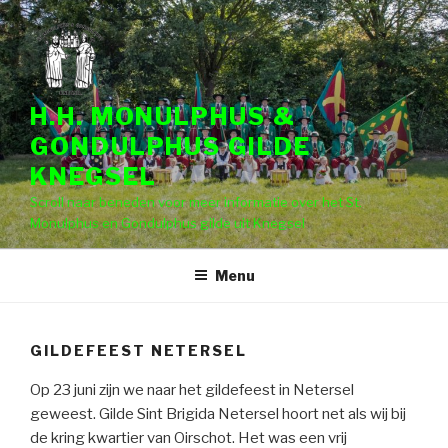
Naar
de
inhoud
springen
H.H. MONULPHUS &
GONDULPHUS GILDE
KNEGSEL
Scroll naar beneden voor meer informatie over het St.
Monulphus en Gondulphus gilde uit Knegsel
Menu
GILDEFEEST NETERSEL
Op 23 juni zijn we naar het gildefeest in Netersel
geweest. Gilde Sint Brigida Netersel hoort net als wij bij
de kring kwartier van Oirschot. Het was een vrij