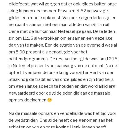
gildefeest, wat wil zeggen dat er ook gildes buiten onze
kring kunnen deelnemen. Er was met 52 aanwezige
gildes een mooie opkomst. Van onze eigen leden zijn er
een aantal samen met een aantal leden van St Jan uit
Oerle met de huifkar naar Netersel gegaan. Deze leden
zijn om 11:15 al vertrokken om er samen een gezellige
dag van te maken. Een delegatie van de overheid was al
om 8:00 present als genodigde voor het
ochtendprogramma. De rest van het gilde was om 12:15
in Netersel present voor aanvang van de optocht. Na de
optocht vernoemde onze kring voorzitter Bert van der
Staak nog de tradities van onze gildes en zijn traditie is
om geen lange speech te houden en dat word altijd erg
gewaardeerd door de gildeleden die aan de massale
opmars deelnemen
Na de massale opmars en vendelhulde was het tijd voor
de wedstrijden. Ons gilde heeft deelgenomen aan het
schieten op wip en onze koning Henk Jansen heeft