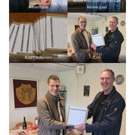
Noud met overblijfsel van
Annemarie
kleine gaai
Kaart schieten
Cor