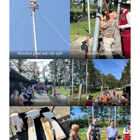
Houten gaai aan de spil
Opneningsschot
Ambiance
Winst