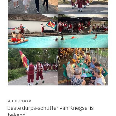
GEPLAATST
4 JULI 2026
OP
Beste durps-schutter van Knegsel is
bekend