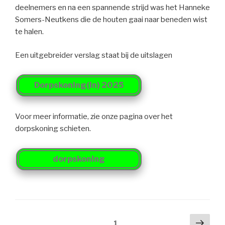
deelnemers en na een spannende strijd was het Hanneke
Somers-Neutkens die de houten gaai naar beneden wist
te halen.
Een uitgebreider verslag staat bij de uitslagen
Dorpskoning(in) 2025
Voor meer informatie, zie onze pagina over het
dorpskoning schieten.
dorpskoning
Berichtnavigatie
Volg
Pagina
1