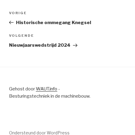
Bericht
Vorig
VORIGE
navigatie
bericht
Historische ommegang Knegsel
Volgend
VOLGENDE
bericht
Nieuwjaarswedstrijd 2024
Gehost door
WAUT.info
-
Besturingstechniek in de machinebouw.
Ondersteund door WordPress